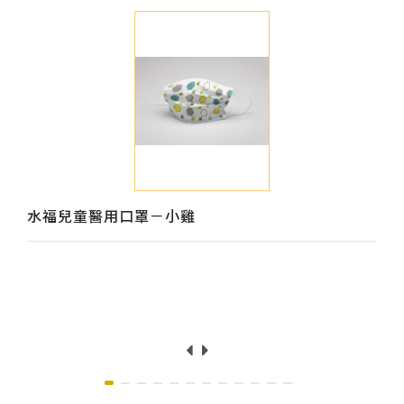
水福兒童醫用口罩－小雞