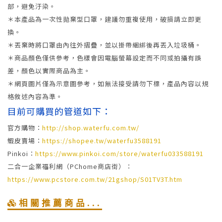
部，避免汙染。
＊本產品為一次性拋棄型口罩，建議勿重複使用，破損請立即更
換。
＊丟棄時將口罩由內往外摺疊，並以掛帶綑綁後再丟入垃圾桶。
＊商品顏色僅供參考，色樣會因電腦螢幕設定而不同或拍攝有誤
差，顏色以實際商品為主。
＊網頁圖片僅為示意圖參考，如無法接受請勿下標，產品內容以規
格敘述內容為準。
目前可購買的管道如下：
官方購物：
http://shop.waterfu.com.tw/
蝦皮賣場：
https://shopee.tw/waterfu3588191
Pinkoi：
https://www.pinkoi.com/store/waterfu033588191
二合一企業福利網（PChome商店街）：
https://www.pcstore.com.tw/21gshop/S01TV3T.htm
相關推薦商品...