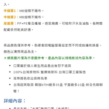
入。
中間層1：
MB熔噴不織布。
中間層2：
MB熔噴不織布。
底面層：
PP+PE複合纖維，透氣親膚，可吸附汗水及油脂，長時間
配戴依然乾爽舒適。
商品顏色僅供參考，色樣會因電腦螢幕設定而不同或拍攝有誤差，
顏色以實際商品為主。
＊網頁圖片僅為示意圖參考，產品內容以規格敘述內容為準。
口罩屬於個人衛生用品售出後恕不退貨
100%台灣原物料 醫療級原料 台灣口罩工廠製造
耳帶顏色依出貨時為準
台灣超商取貨 韓版kf94最多35盒 平面最多10盒 綜合先聊聊
喔！
詳細內容：
產品名稱："水福"醫用口罩（未滅菌）