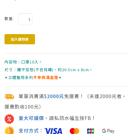
數量
內容物：口罩10入。
尺寸：攤平型態(不含耳繩)，約20.5cm x 8cm。
✦立體醫用系列
不參與滿盒贈
✦
單筆消費滿
$2000元
免運費！（未達2000元者，
運費酌收100元）
量大可議價
，請私訊水福生技FB！
支付方式：