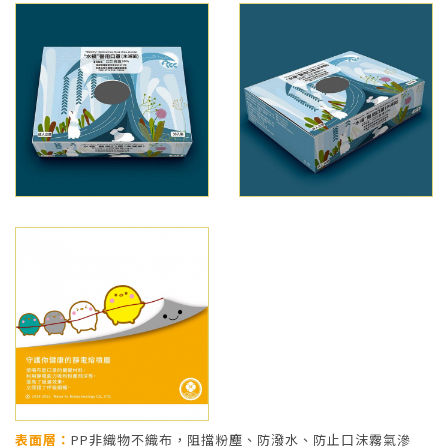
表面層：
PP非織物不織布，阻擋粉塵、防潑水、防止口沫霧氣滲