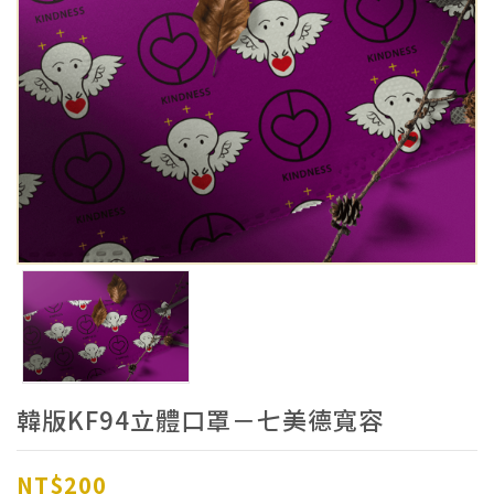
韓版KF94立體口罩－七美德寬容
NT$200