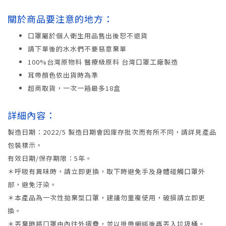
關於商品要注意的地方：
口罩屬於個人衛生用品售出後恕不退貨
請下單後的水水們不要惡意棄單
100%台灣原物料 醫療級原料 台灣口罩工廠製造
耳帶顏色依出貨時為準
超商取貨，一次一箱最多18盒
詳細內容：
製造日期：2022/5 製造日期會因庫存批次而有所不同，請詳見產品
包裝標示。
有效日期/保存期限：5年。
＊呼吸有異味時，請立即更換，取下時避免手及身體碰觸口罩外
部，避免汙染。
＊本產品為一次性拋棄型口罩，建議勿重複使用，破損請立即更
換。
＊丟棄時將口罩由內往外摺疊，並以掛帶綑綁後再丟入垃圾桶。