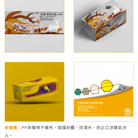
表面層：
PP非織物不織布，阻擋粉塵、防潑水、防止口沫霧氣滲
入。