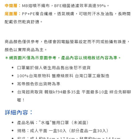
中間層：
MB熔噴不織布，BFE細菌過濾效率高達99%。
底面層：
PP+PE複合纖維，透氣親膚，可吸附汗水及油脂，長時間
配戴依然乾爽舒適。
商品顏色僅供參考，色樣會因電腦螢幕設定而不同或拍攝有誤差，
顏色以實際商品為主。
＊網頁圖片僅為示意圖參考，產品內容以規格敘述內容為準。
口罩屬於個人衛生用品售出後恕不退貨
100%台灣原物料 醫療級原料 台灣口罩工廠製造
耳帶顏色依出貨時為準
台灣超商取貨 韓版kf94最多35盒 平面最多10盒 綜合先聊聊
喔！
詳細內容：
產品名稱："水福"醫用口罩（未滅菌）
規格：成人平面 一盒50入（部分產品一盒30入）
尺寸：成人約9.5cm x 17.5cm、兒童約9cm x 14.5cm