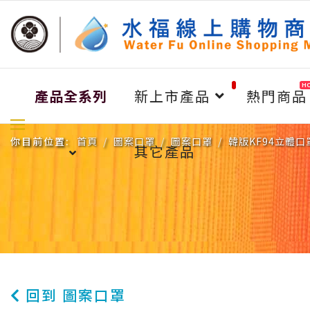
H
產品全系列
新上市產品
熱門商品
你目前位置:
首頁
圖案口罩
圖案口罩
韓版KF94立體
其它產品
回到 圖案口罩