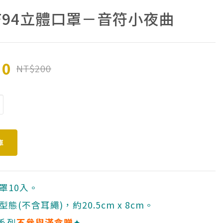
F94立體口罩－音符小夜曲
10
NT$200
罩10入。
態(不含耳繩)，約20.5cm x 8cm。
系列
不參與滿盒贈
✦