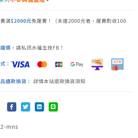
消費滿
$2000元
免運費！（未達2000元者，運費酌收100
可議價
，請私訊水福生技FB！
方式：
商品
退
款換貨：
詳情本站退款換貨須知
2-mns