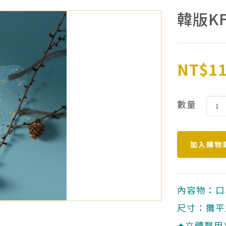
韓版K
NT$1
數量
內容物：口
尺寸：攤平型
✦立體醫用