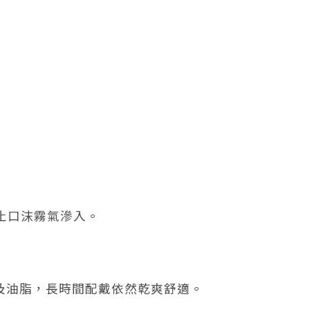
止口沫霧氣滲入。
水及油脂，長時間配戴依然乾爽舒適。