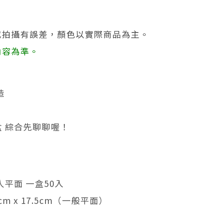
或拍攝有誤差，顏色以實際商品為主。
內容為準。
造
0盒 綜合先聊聊喔！
人平面 一盒50入
cm x 17.5cm（一般平面）