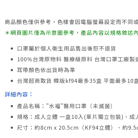
商品顏色僅供參考，色樣會因電腦螢幕設定而不同
＊網頁圖片僅為示意圖參考，產品內容以規格敘述
口罩屬於個人衛生用品售出後恕不退貨
100%台灣原物料 醫療級原料 台灣口罩工廠製
耳帶顏色依出貨時為準
台灣超商取貨 韓版kf94最多35盒 平面最多1
詳細內容：
產品名稱："水福"醫用口罩（未滅菌）
規格：成人立體 一盒10入(單片獨立包裝)、成
尺寸：約8cm x 20.5cm（KF94立體）、約9.5