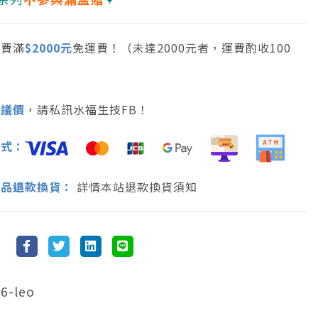
消費滿
$2000元
免運費！（未達2000元者，運費酌收100
可議價
，請私訊水福生技FB！
方式：
商品
退
款換貨：
詳情本站退款換貨須知
6-leo