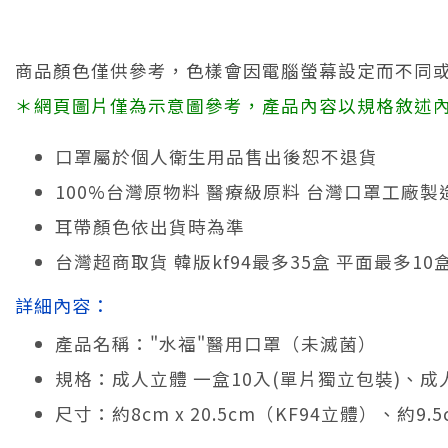
商品顏色僅供參考，色樣會因電腦螢幕設定而不同
＊網頁圖片僅為示意圖參考，產品內容以規格敘述
口罩屬於個人衛生用品售出後恕不退貨
100%台灣原物料 醫療級原料 台灣口罩工廠製
耳帶顏色依出貨時為準
台灣超商取貨 韓版kf94最多35盒 平面最多1
詳細內容：
產品名稱："水福"醫用口罩（未滅菌）
規格：成人立體 一盒10入(單片獨立包裝)、成
尺寸：約8cm x 20.5cm（KF94立體）、約9.5