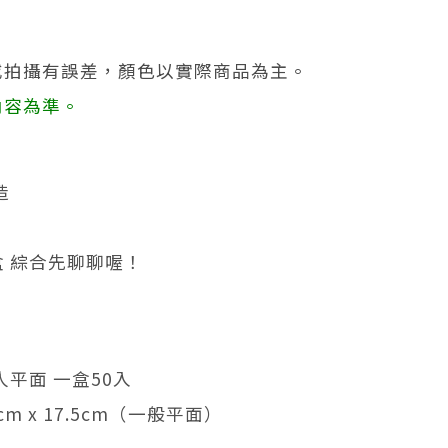
或拍攝有誤差，顏色以實際商品為主。
內容為準。
造
0盒 綜合先聊聊喔！
人平面 一盒50入
cm x 17.5cm（一般平面）