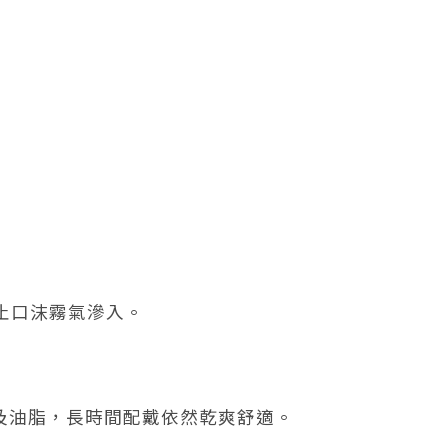
止口沫霧氣滲入。
水及油脂，長時間配戴依然乾爽舒適。