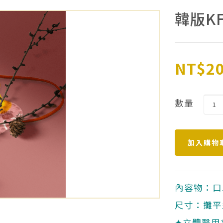
韓版K
NT$2
數量
內容物：口
尺寸：攤平型
✦立體醫用