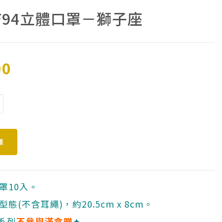
F94立體口罩－獅子座
00
罩10入。
態(不含耳繩)，約20.5cm x 8cm。
系列
不參與滿盒贈
✦