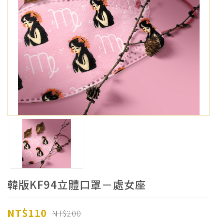
韓版KF94立體口罩－處女座
NT$110
NT$200