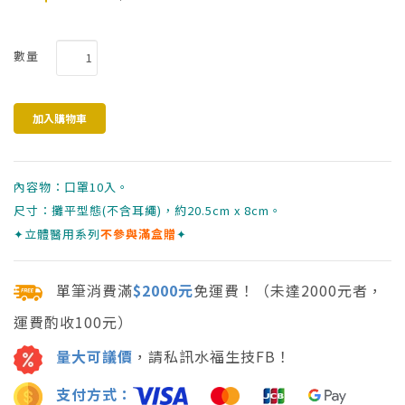
數量
內容物：口罩10入。
尺寸：攤平型態(不含耳繩)，約20.5cm x 8cm。
✦立體醫用系列
不參與滿盒贈
✦
單筆消費滿
$2000元
免運費！（未達2000元者，
運費酌收100元）
量大可議價
，請私訊水福生技FB！
支付方式：