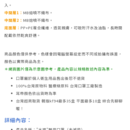
入。
中間層1：
MB熔噴不織布。
中間層2：
MB熔噴不織布。
底面層：
PP+PE複合纖維，透氣親膚，可吸附汗水及油脂，長時間
配戴依然乾爽舒適。
商品顏色僅供參考，色樣會因電腦螢幕設定而不同或拍攝有誤差，
顏色以實際商品為主。
＊網頁圖片僅為示意圖參考，產品內容以規格敘述內容為準。
口罩屬於個人衛生用品售出後恕不退貨
100%台灣原物料 醫療級原料 台灣口罩工廠製造
耳帶顏色依出貨時為準
台灣超商取貨 韓版kf94最多35盒 平面最多10盒 綜合先聊聊
喔！
詳細內容：
產品名稱："水福"醫用口罩（未滅菌）