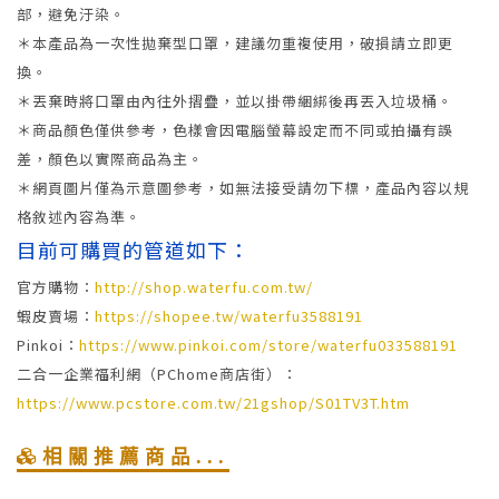
部，避免汙染。
＊本產品為一次性拋棄型口罩，建議勿重複使用，破損請立即更
換。
＊丟棄時將口罩由內往外摺疊，並以掛帶綑綁後再丟入垃圾桶。
＊商品顏色僅供參考，色樣會因電腦螢幕設定而不同或拍攝有誤
差，顏色以實際商品為主。
＊網頁圖片僅為示意圖參考，如無法接受請勿下標，產品內容以規
格敘述內容為準。
目前可購買的管道如下：
官方購物：
http://shop.waterfu.com.tw/
蝦皮賣場：
https://shopee.tw/waterfu3588191
Pinkoi：
https://www.pinkoi.com/store/waterfu033588191
二合一企業福利網（PChome商店街）：
https://www.pcstore.com.tw/21gshop/S01TV3T.htm
相關推薦商品...