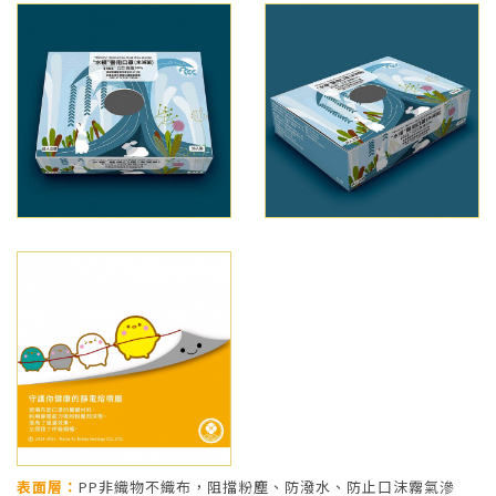
表面層：
PP非織物不織布，阻擋粉塵、防潑水、防止口沫霧氣滲