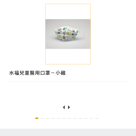
水福兒童醫用口罩－小雞