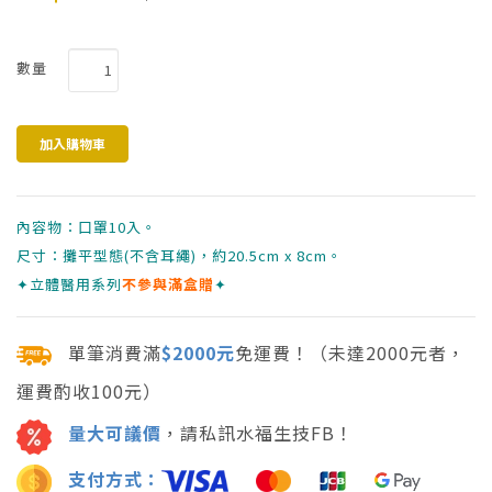
數量
內容物：口罩10入。
尺寸：攤平型態(不含耳繩)，約20.5cm x 8cm。
✦立體醫用系列
不參與滿盒贈
✦
單筆消費滿
$2000元
免運費！（未達2000元者，
運費酌收100元）
量大可議價
，請私訊水福生技FB！
支付方式：