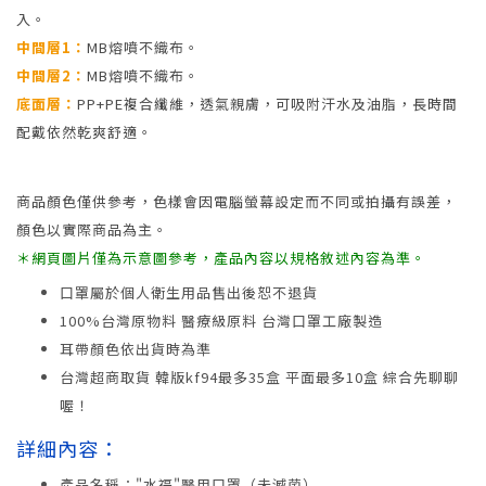
入。
中間層1：
MB熔噴不織布。
中間層2：
MB熔噴不織布。
底面層：
PP+PE複合纖維，透氣親膚，可吸附汗水及油脂，長時間
配戴依然乾爽舒適。
商品顏色僅供參考，色樣會因電腦螢幕設定而不同或拍攝有誤差，
顏色以實際商品為主。
＊網頁圖片僅為示意圖參考，產品內容以規格敘述內容為準。
口罩屬於個人衛生用品售出後恕不退貨
100%台灣原物料 醫療級原料 台灣口罩工廠製造
耳帶顏色依出貨時為準
台灣超商取貨 韓版kf94最多35盒 平面最多10盒 綜合先聊聊
喔！
詳細內容：
產品名稱："水福"醫用口罩（未滅菌）