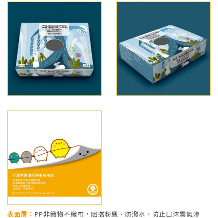
表面層：
PP非織物不織布，阻擋粉塵、防潑水、防止口沫霧氣滲