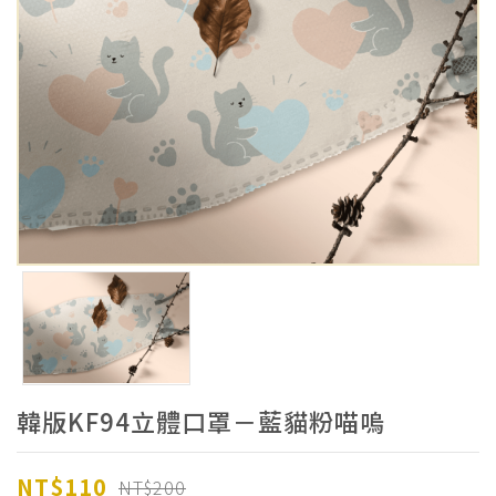
韓版KF94立體口罩－藍貓粉喵嗚
NT$110
NT$200