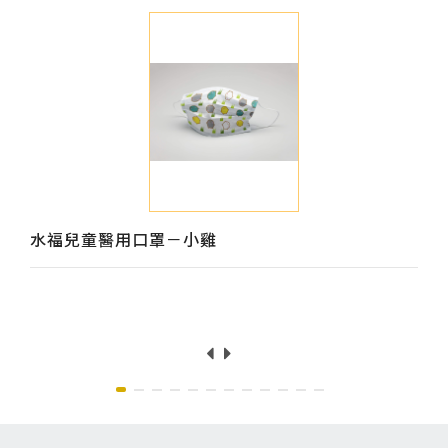
水福兒童醫用口罩－小雞