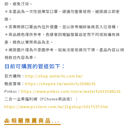
部，避免汙染。
＊本產品為一次性拋棄型口罩，建議勿重複使用，破損請立即更
換。
＊丟棄時將口罩由內往外摺疊，並以掛帶綑綁後再丟入垃圾桶。
＊商品顏色僅供參考，色樣會因電腦螢幕設定而不同或拍攝有誤
差，顏色以實際商品為主。
＊網頁圖片僅為示意圖參考，如無法接受請勿下標，產品內容以規
格敘述內容為準。
目前可購買的管道如下：
官方購物：
http://shop.waterfu.com.tw/
蝦皮賣場：
https://shopee.tw/waterfu3588191
Pinkoi：
https://www.pinkoi.com/store/waterfu033588191
二合一企業福利網（PChome商店街）：
https://www.pcstore.com.tw/21gshop/S01TV3T.htm
相關推薦商品...