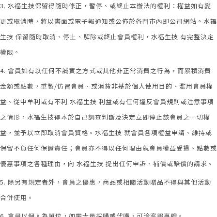
3. 水福生技保留得隨時修正，暫停、或終止本辦法的權利：權益如有變
更或取消時，將以書面或電子報通知或公佈於各門市內即公司網站。水福
生技 保留隨時取消、停止、解除或終止會員權利，水福生技 有完整決定
權限。
4. 會員如有以任何不誠實之方式或其他非正常消費之行為，而累積消費
金額或點數，重製/仿冒會員、或消費非基於個人使用目的、濫用會員權
益、從中牟利或有不利 水福生技 利益或有任何違反會員規則或注意事項
之情形，水福生技得本於自己調查判斷及決定立即停止該會員之一切權
益，並予以立即取消會員資格。水福生技 就會員各項權益申請、維持或
保留不負任何保證責任；會員亦不得以任何理由就會員權益受損、點數或
優惠事項之各種理由，向 水福生技 提出任何申訴、補償或賠償的請求。
5. 除另有規定者外，會員之優惠，商品或相關活動贈品不得與其他活動
合併使用。
6. 會員以個人為單位，如需大量採購或代購，可洽客服專線。