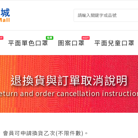
OT
推薦
HOT
平面單色口罩
圖案口罩
平面兒童口罩
退換貨與訂單取消說明
eturn and order cancellation instructio
會員可申請換貨乙次(不限件數)。