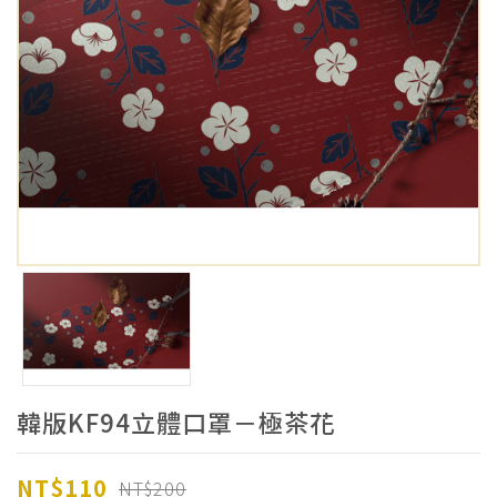
韓版KF94立體口罩－極茶花
NT$110
NT$200