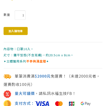
數量
內容物：口罩10入。
尺寸：攤平型態(不含耳繩)，約20.5cm x 8cm。
✦立體醫用系列
不參與滿盒贈
✦
單筆消費滿
$2000元
免運費！（未達2000元者，
運費酌收100元）
量大可議價
，請私訊水福生技FB！
支付方式：