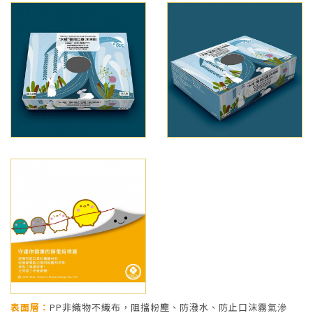
表面層：
PP非織物不織布，阻擋粉塵、防潑水、防止口沫霧氣滲