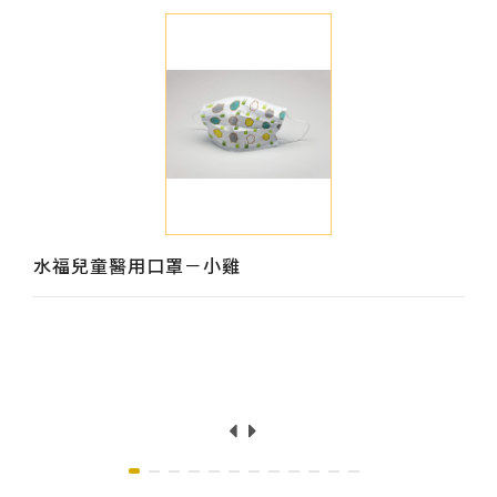
水福兒童醫用口罩－小雞