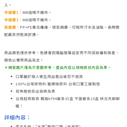
入。
中間層1：
MB熔噴不織布。
中間層2：
MB熔噴不織布。
底面層：
PP+PE複合纖維，透氣親膚，可吸附汗水及油脂，長時間
配戴依然乾爽舒適。
商品顏色僅供參考，色樣會因電腦螢幕設定而不同或拍攝有誤差，
顏色以實際商品為主。
＊網頁圖片僅為示意圖參考，產品內容以規格敘述內容為準。
口罩屬於個人衛生用品售出後恕不退貨
100%台灣原物料 醫療級原料 台灣口罩工廠製造
耳帶顏色依出貨時為準
台灣超商取貨 韓版kf94最多35盒 平面最多10盒 綜合先聊聊
喔！
詳細內容：
產品名稱："水福"醫用口罩（未滅菌）