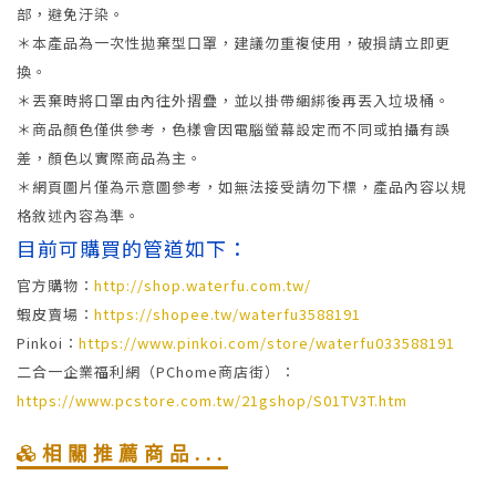
部，避免汙染。
＊本產品為一次性拋棄型口罩，建議勿重複使用，破損請立即更
換。
＊丟棄時將口罩由內往外摺疊，並以掛帶綑綁後再丟入垃圾桶。
＊商品顏色僅供參考，色樣會因電腦螢幕設定而不同或拍攝有誤
差，顏色以實際商品為主。
＊網頁圖片僅為示意圖參考，如無法接受請勿下標，產品內容以規
格敘述內容為準。
目前可購買的管道如下：
官方購物：
http://shop.waterfu.com.tw/
蝦皮賣場：
https://shopee.tw/waterfu3588191
Pinkoi：
https://www.pinkoi.com/store/waterfu033588191
二合一企業福利網（PChome商店街）：
https://www.pcstore.com.tw/21gshop/S01TV3T.htm
相關推薦商品...