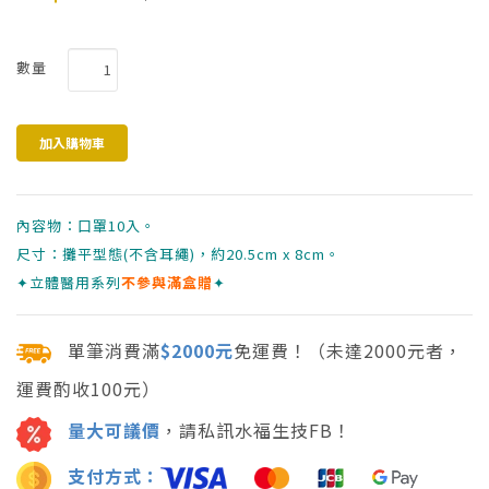
數量
內容物：口罩10入。
尺寸：攤平型態(不含耳繩)，約20.5cm x 8cm。
✦立體醫用系列
不參與滿盒贈
✦
單筆消費滿
$2000元
免運費！（未達2000元者，
運費酌收100元）
量大可議價
，請私訊水福生技FB！
支付方式：