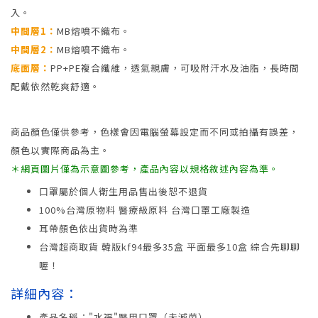
入。
中間層1：
MB熔噴不織布。
中間層2：
MB熔噴不織布。
底面層：
PP+PE複合纖維，透氣親膚，可吸附汗水及油脂，長時間
配戴依然乾爽舒適。
商品顏色僅供參考，色樣會因電腦螢幕設定而不同或拍攝有誤差，
顏色以實際商品為主。
＊網頁圖片僅為示意圖參考，產品內容以規格敘述內容為準。
口罩屬於個人衛生用品售出後恕不退貨
100%台灣原物料 醫療級原料 台灣口罩工廠製造
耳帶顏色依出貨時為準
台灣超商取貨 韓版kf94最多35盒 平面最多10盒 綜合先聊聊
喔！
詳細內容：
產品名稱："水福"醫用口罩（未滅菌）