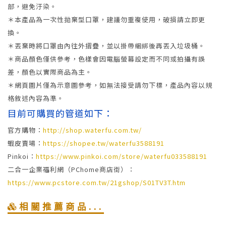
部，避免汙染。
＊本產品為一次性拋棄型口罩，建議勿重複使用，破損請立即更
換。
＊丟棄時將口罩由內往外摺疊，並以掛帶綑綁後再丟入垃圾桶。
＊商品顏色僅供參考，色樣會因電腦螢幕設定而不同或拍攝有誤
差，顏色以實際商品為主。
＊網頁圖片僅為示意圖參考，如無法接受請勿下標，產品內容以規
格敘述內容為準。
目前可購買的管道如下：
官方購物：
http://shop.waterfu.com.tw/
蝦皮賣場：
https://shopee.tw/waterfu3588191
Pinkoi：
https://www.pinkoi.com/store/waterfu033588191
二合一企業福利網（PChome商店街）：
https://www.pcstore.com.tw/21gshop/S01TV3T.htm
相關推薦商品...