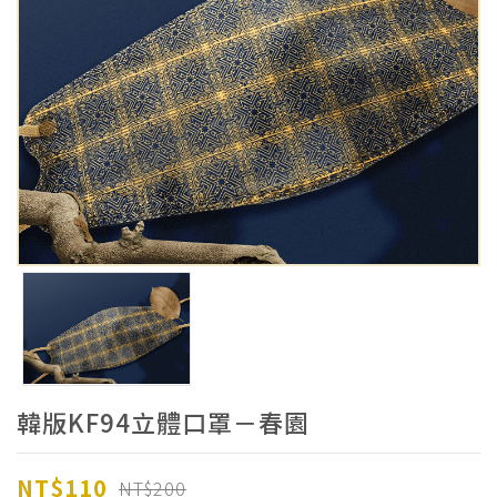
韓版KF94立體口罩－春園
NT$110
NT$200