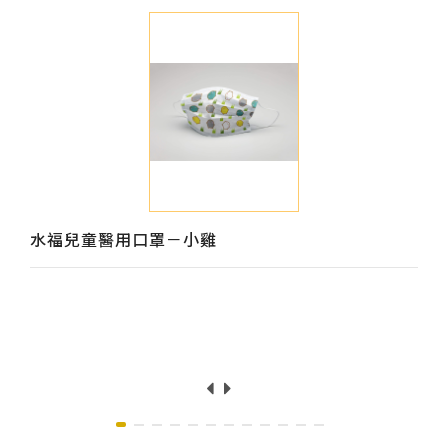
水福兒童醫用口罩－小雞