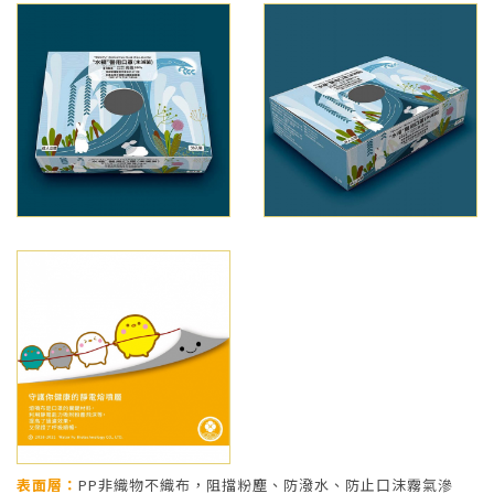
表面層：
PP非織物不織布，阻擋粉塵、防潑水、防止口沫霧氣滲