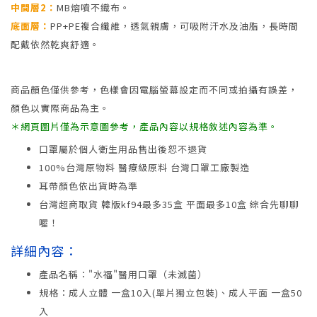
中間層2：
MB熔噴不織布。
底面層：
PP+PE複合纖維，透氣親膚，可吸附汗水及油脂，長時間
配戴依然乾爽舒適。
商品顏色僅供參考，色樣會因電腦螢幕設定而不同或拍攝有誤差，
顏色以實際商品為主。
＊網頁圖片僅為示意圖參考，產品內容以規格敘述內容為準。
口罩屬於個人衛生用品售出後恕不退貨
100%台灣原物料 醫療級原料 台灣口罩工廠製造
耳帶顏色依出貨時為準
台灣超商取貨 韓版kf94最多35盒 平面最多10盒 綜合先聊聊
喔！
詳細內容：
產品名稱："水福"醫用口罩（未滅菌）
規格：成人立體 一盒10入(單片獨立包裝)、成人平面 一盒50
入