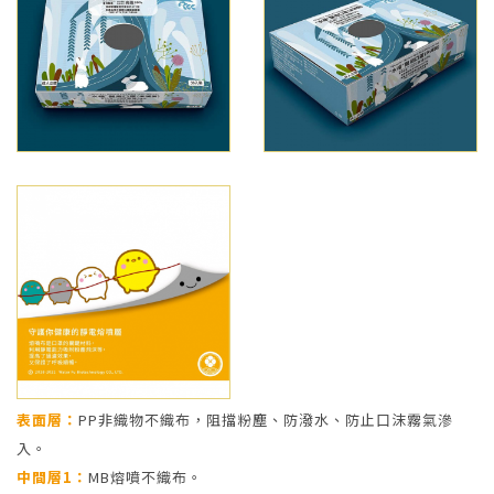
表面層：
PP非織物不織布，阻擋粉塵、防潑水、防止口沫霧氣滲
入。
中間層1：
MB熔噴不織布。