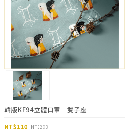
韓版KF94立體口罩－雙子座
NT$110
NT$200