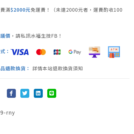
消費滿
$2000元
免運費！（未達2000元者，運費酌收100
可議價
，請私訊水福生技FB！
方式：
商品
退
款換貨：
詳情本站退款換貨須知
9-rny