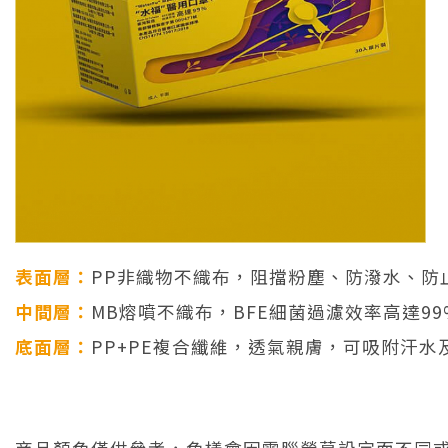
表面層：
PP非織物不織布，阻擋粉塵、防潑水、防
中間層：
MB熔噴不織布，BFE細菌過濾效率高達99
底面層：
PP+PE複合纖維，透氣親膚，可吸附汗