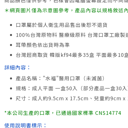
商品顏色僅供參考，色樣會因電腦螢幕設定而不同
＊網頁圖片僅為示意圖參考，產品內容以規格敘述
口罩屬於個人衛生用品售出後恕不退貨
100%台灣原物料 醫療級原料 台灣口罩工廠製
耳帶顏色依出貨時為準
台灣超商取貨 韓版kf94最多35盒 平面最多1
詳細內容：
產品名稱："水福"醫用口罩（未滅菌）
規格：成人平面 一盒50入（部分產品一盒30入
尺寸：成人約9.5cm x 17.5cm、兒童約9cm x 1
*本公司生產的口罩，已通過國家標準 CNS14774
使用說明書標示：