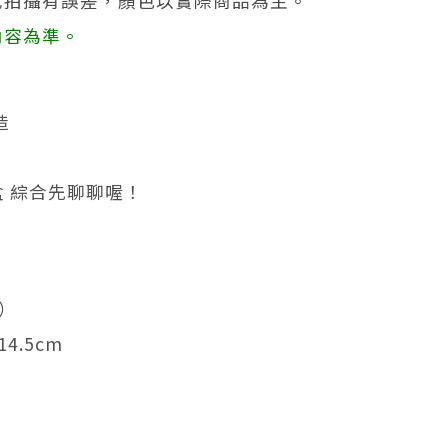
或拍攝有誤差，顏色以實際商品為主。
內容為準。
造
0盒 綜合先聊聊喔！
）
4.5cm