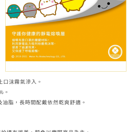
止口沫霧氣滲入。
%。
水及油脂，長時間配戴依然乾爽舒適。