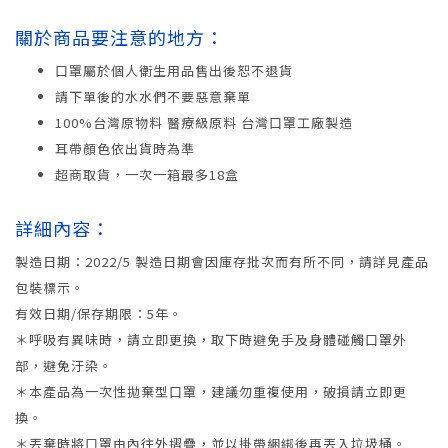
關於商品要注意的地方：
口罩屬於個人衛生用品售出後恕不退貨
請下單後的水水們不要惡意棄單
100%台灣原物料 醫療級原料 台灣口罩工廠製造
耳帶顏色依出貨時為準
超商取貨，一次一箱最多18盒
詳細內容：
製造日期：2022/5 製造日期會因庫存批次而有所不同，請詳見產品
包裝標示。
有效日期/保存期限：5年。
＊呼吸有異味時，請立即更換，取下時避免手及身體碰觸口罩外
部，避免汙染。
＊本產品為一次性拋棄型口罩，建議勿重複使用，破損請立即更
換。
＊丟棄時將口罩由內往外摺疊，並以掛帶綑綁後再丟入垃圾桶。