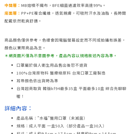
中間層：
MB熔噴不織布，BFE細菌過濾效率高達99%。
底面層：
PP+PE複合纖維，透氣親膚，可吸附汗水及油脂，長時間
配戴依然乾爽舒適。
商品顏色僅供參考，色樣會因電腦螢幕設定而不同或拍攝有誤差，
顏色以實際商品為主。
＊網頁圖片僅為示意圖參考，產品內容以規格敘述內容為準。
口罩屬於個人衛生用品售出後恕不退貨
100%台灣原物料 醫療級原料 台灣口罩工廠製造
耳帶顏色依出貨時為準
台灣超商取貨 韓版kf94最多35盒 平面最多10盒 綜合先聊聊
喔！
詳細內容：
產品名稱："水福"醫用口罩（未滅菌）
規格：成人平面 一盒50入（部分產品一盒30入）
尺寸：成人約9.5cm x 17.5cm、兒童約9cm x 14.5cm