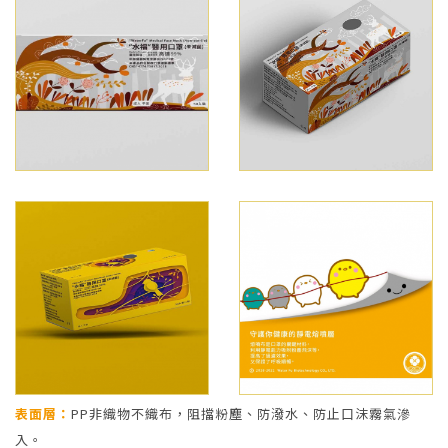
表面層：
PP非織物不織布，阻擋粉塵、防潑水、防止口沫霧氣滲
入。