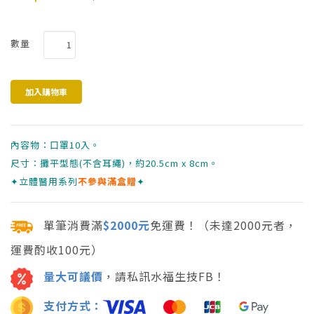
數量
內容物：口罩10入。
尺寸：攤平型態(不含耳繩)，約20.5cm x 8cm。
✦立體醫用系列
不參與滿盒贈
✦
單筆消費滿
$2000元
免運費！（未達2000元者，
運費酌收100元）
量大可議價
，請私訊水福生技FB！
支付方式：