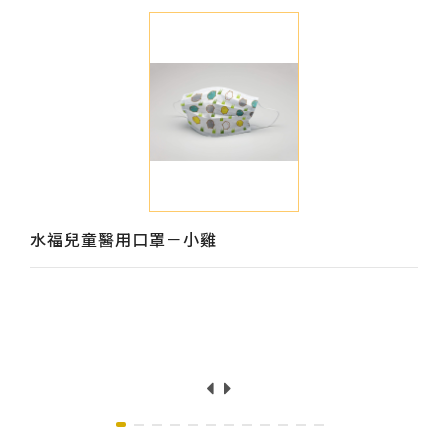
水福兒童醫用口罩－小雞