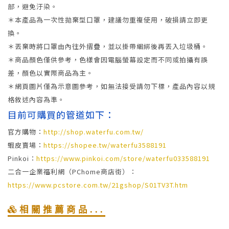
部，避免汙染。
＊本產品為一次性拋棄型口罩，建議勿重複使用，破損請立即更
換。
＊丟棄時將口罩由內往外摺疊，並以掛帶綑綁後再丟入垃圾桶。
＊商品顏色僅供參考，色樣會因電腦螢幕設定而不同或拍攝有誤
差，顏色以實際商品為主。
＊網頁圖片僅為示意圖參考，如無法接受請勿下標，產品內容以規
格敘述內容為準。
目前可購買的管道如下：
官方購物：
http://shop.waterfu.com.tw/
蝦皮賣場：
https://shopee.tw/waterfu3588191
Pinkoi：
https://www.pinkoi.com/store/waterfu033588191
二合一企業福利網（PChome商店街）：
https://www.pcstore.com.tw/21gshop/S01TV3T.htm
相關推薦商品...