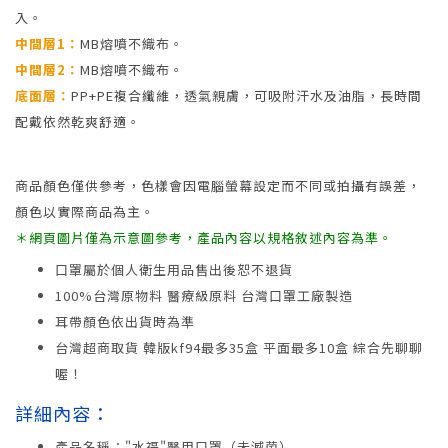
入。
中間層1：
MB熔噴不織布。
中間層2：
MB熔噴不織布。
底面層：
PP+PE複合纖維，透氣親膚，可吸附汗水及油脂，長時間
配戴依然乾爽舒適。
商品顏色僅供參考，色樣會因電腦螢幕設定而不同或拍攝有誤差，
顏色以實際商品為主。
＊網頁圖片僅為示意圖參考，產品內容以規格敘述內容為準。
口罩屬於個人衛生用品售出後恕不退貨
100%台灣原物料 醫療級原料 台灣口罩工廠製造
耳帶顏色依出貨時為準
台灣超商取貨 韓版kf94最多35盒 平面最多10盒 綜合先聊聊
喔！
詳細內容：
產品名稱："水福"醫用口罩（未滅菌）