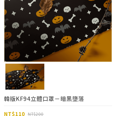
韓版KF94立體口罩－暗黑墮落
NT$110
NT$200