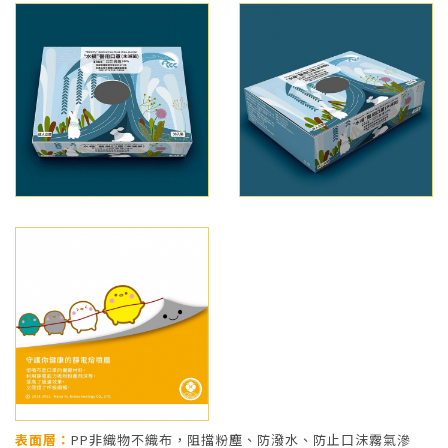
表面層：
PP非織物不織布，阻擋粉塵、防潑水、防止口沫霧氣滲