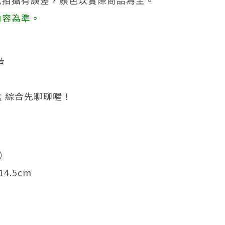
或拍攝有誤差，顏色以實際商品為主。
內容為準。
造
0盒 綜合先聊聊喔！
）
4.5cm