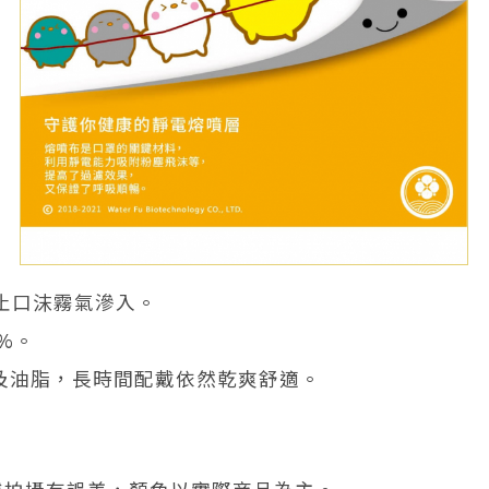
止口沫霧氣滲入。
%。
水及油脂，長時間配戴依然乾爽舒適。