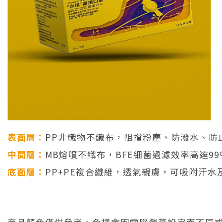
表面層：
PP非織物不織布，阻擋粉塵、防潑水、防
中間層：
MB熔噴不織布，BFE細菌過濾效率高達99
底面層：
PP+PE複合纖維，透氣親膚，可吸附汗