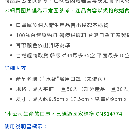
商品顏色僅供參考，色樣會因電腦螢幕設定而不同
＊網頁圖片僅為示意圖參考，產品內容以規格敘述
口罩屬於個人衛生用品售出後恕不退貨
100%台灣原物料 醫療級原料 台灣口罩工廠製
耳帶顏色依出貨時為準
台灣超商取貨 韓版kf94最多35盒 平面最多1
詳細內容：
產品名稱："水福"醫用口罩（未滅菌）
規格：成人平面 一盒50入（部分產品一盒30入
尺寸：成人約9.5cm x 17.5cm、兒童約9cm x 1
*本公司生產的口罩，已通過國家標準 CNS14774
使用說明書標示：