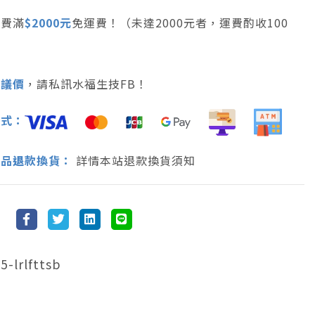
消費滿
$2000元
免運費！（未達2000元者，運費酌收100
可議價
，請私訊水福生技FB！
方式：
商品
退
款換貨：
詳情本站退款換貨須知
-lrlfttsb