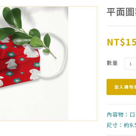
平面圖
NT$1
數量
內容物：口
尺寸：約9.5