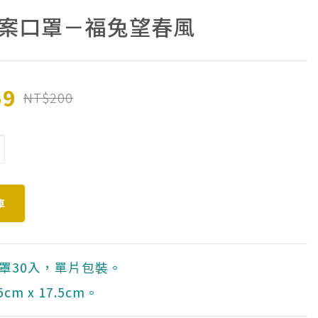
案口罩－福兔望春風
59
NT$200
罩30入，單片包裝。
cm x 17.5cm。