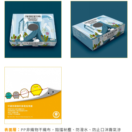
表面層：
PP非織物不織布，阻擋粉塵、防潑水、防止口沫霧氣滲