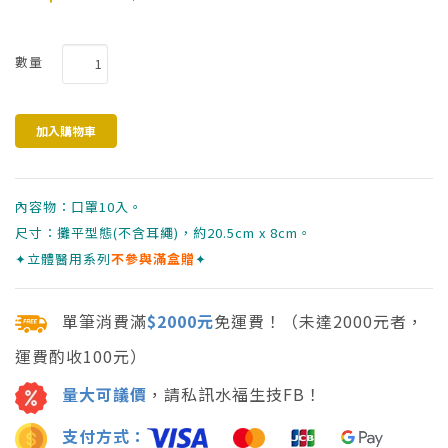
數量
內容物：口罩10入。
尺寸：攤平型態(不含耳繩)，約20.5cm x 8cm。
✦立體醫用系列
不參與滿盒贈
✦
單筆消費滿
$2000元
免運費！（未達2000元者，
運費酌收100元）
量大可議價
，請私訊水福生技FB！
支付方式：