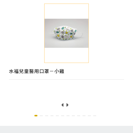
水福兒童醫用口罩－小雞