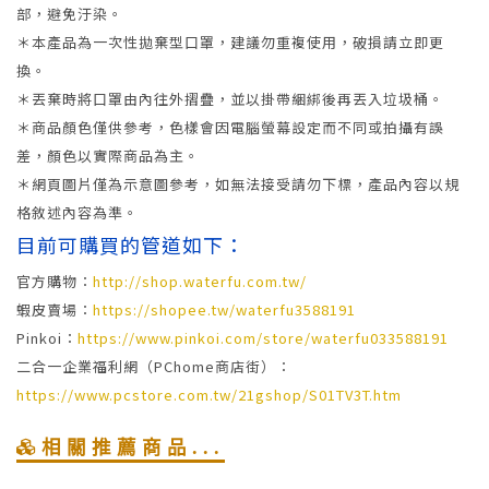
部，避免汙染。
＊本產品為一次性拋棄型口罩，建議勿重複使用，破損請立即更
換。
＊丟棄時將口罩由內往外摺疊，並以掛帶綑綁後再丟入垃圾桶。
＊商品顏色僅供參考，色樣會因電腦螢幕設定而不同或拍攝有誤
差，顏色以實際商品為主。
＊網頁圖片僅為示意圖參考，如無法接受請勿下標，產品內容以規
格敘述內容為準。
目前可購買的管道如下：
官方購物：
http://shop.waterfu.com.tw/
蝦皮賣場：
https://shopee.tw/waterfu3588191
Pinkoi：
https://www.pinkoi.com/store/waterfu033588191
二合一企業福利網（PChome商店街）：
https://www.pcstore.com.tw/21gshop/S01TV3T.htm
相關推薦商品...