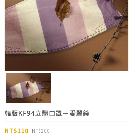
韓版KF94立體口罩－愛麗絲
NT$110
NT$200