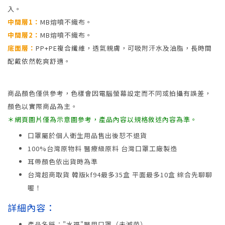
入。
中間層1：
MB熔噴不織布。
中間層2：
MB熔噴不織布。
底面層：
PP+PE複合纖維，透氣親膚，可吸附汗水及油脂，長時間
配戴依然乾爽舒適。
商品顏色僅供參考，色樣會因電腦螢幕設定而不同或拍攝有誤差，
顏色以實際商品為主。
＊網頁圖片僅為示意圖參考，產品內容以規格敘述內容為準。
口罩屬於個人衛生用品售出後恕不退貨
100%台灣原物料 醫療級原料 台灣口罩工廠製造
耳帶顏色依出貨時為準
台灣超商取貨 韓版kf94最多35盒 平面最多10盒 綜合先聊聊
喔！
詳細內容：
產品名稱："水福"醫用口罩（未滅菌）