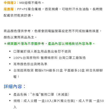
中間層2：
MB熔噴不織布。
底面層：
PP+PE複合纖維，透氣親膚，可吸附汗水及油脂，長時間
配戴依然乾爽舒適。
商品顏色僅供參考，色樣會因電腦螢幕設定而不同或拍攝有誤差，
顏色以實際商品為主。
＊網頁圖片僅為示意圖參考，產品內容以規格敘述內容為準。
口罩屬於個人衛生用品售出後恕不退貨
100%台灣原物料 醫療級原料 台灣口罩工廠製造
耳帶顏色依出貨時為準
台灣超商取貨 韓版kf94最多35盒 平面最多10盒 綜合先聊聊
喔！
詳細內容：
產品名稱："水福"醫用口罩（未滅菌）
規格：成人立體 一盒10入(單片獨立包裝)、成人平面 一盒50
入