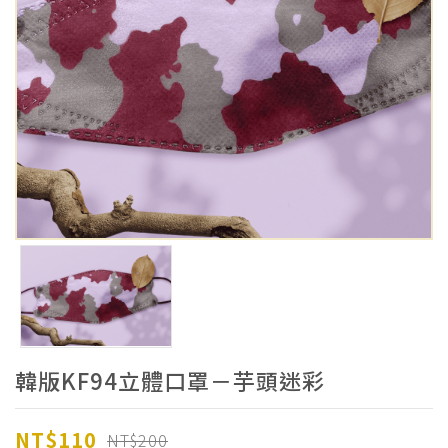
韓版KF94立體口罩－芋頭迷彩
NT$110
NT$200