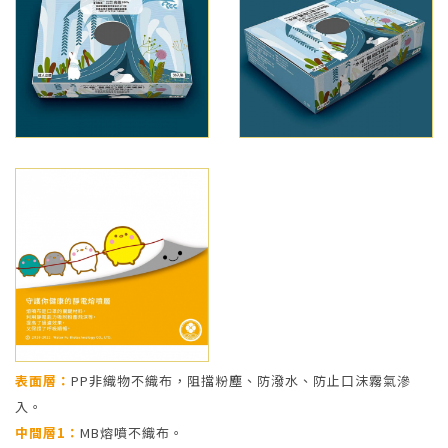
表面層：
PP非織物不織布，阻擋粉塵、防潑水、防止口沫霧氣滲
入。
中間層1：
MB熔噴不織布。