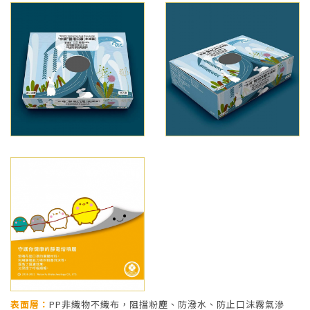
表面層：
PP非織物不織布，阻擋粉塵、防潑水、防止口沫霧氣滲