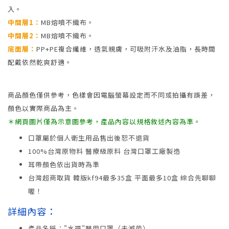
入。
中間層1：
MB熔噴不織布。
中間層2：
MB熔噴不織布。
底面層：
PP+PE複合纖維，透氣親膚，可吸附汗水及油脂，長時間
配戴依然乾爽舒適。
商品顏色僅供參考，色樣會因電腦螢幕設定而不同或拍攝有誤差，
顏色以實際商品為主。
＊網頁圖片僅為示意圖參考，產品內容以規格敘述內容為準。
口罩屬於個人衛生用品售出後恕不退貨
100%台灣原物料 醫療級原料 台灣口罩工廠製造
耳帶顏色依出貨時為準
台灣超商取貨 韓版kf94最多35盒 平面最多10盒 綜合先聊聊
喔！
詳細內容：
產品名稱："水福"醫用口罩（未滅菌）